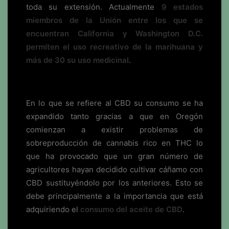
toda su extensión. Actualmente
9 estados
miembros de la Unión entre los que se
encuentran California y Washington D.C.
permiten el uso recreativo de la marihuana y
más de 30 su uso medicinal
.
En lo que se refiere al CBD su consumo se ha
expandido tanto gracias a que en Oregón
comienzan a existir problemas de
sobreproducción de cannabis rico en THC lo
que ha provocado que un gran número de
agricultores hayan decidido cultivar cáñamo con
CBD sustituyéndolo por los anteriores. Esto se
debe principalmente a la importancia que está
adquiriendo el
consumo del aceite de CBD
.