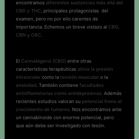
encontramos
diferentes sustancias más allá del
CBD y THC
, principales protagonistas del
examen, pero no por ello carentes de
importancia. Echemos un breve vistazo al
CBG,
CBN y CBC
.
El
Cannabigerol (CBG)
entre otras
características terapéuticas
alivia la presión
intraocular
como la
tensión muscular
o la
ansiedad
. También contiene
facultades
antinflamatorias como antidepresivas
. Además
recientes estudios valoran su
potencial freno al
crecimiento de tumores
. Nos encontramos ante
un cannabinoide con enorme potencial, pero
que aún debe ser investigado con tesón.