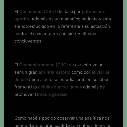
El
Cannabinol (CBN)
destaca por
potenciar el
apetito
. Además es un magnífico sedante y está
siendo estudiado en lo referente a su actuación
contra el cáncer, pero aún sin resultados
concluyentes.
El
Cannabicrómeno (CBC)
se caracteriza por
ser un gran
antinflamatorio
como por
aliviar el
dolor
. Unido a esto se estudia también su labor
frente a las
células cancerígenas
además de
promover la
neurogénesis
.
Como habéis podido observar una analítica nos
puede dar una gran cantidad de datos a tener en