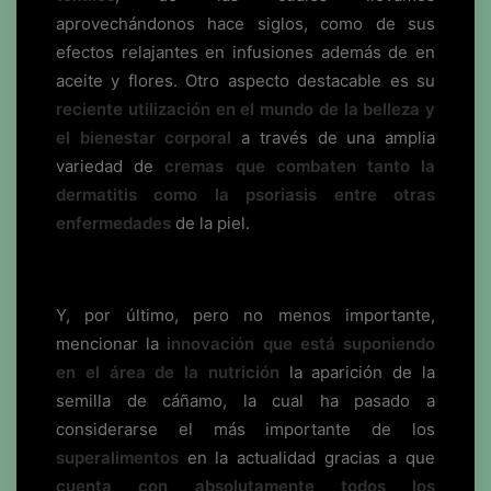
aprovechándonos hace siglos, como de sus
efectos relajantes en infusiones además de en
aceite y flores. Otro aspecto destacable es su
reciente utilización en el mundo de la belleza y
el bienestar corporal
a través de una amplia
variedad de
cremas que combaten tanto la
dermatitis como la psoriasis entre otras
enfermedades
de la piel.
Y, por último, pero no menos importante,
mencionar la
innovación que está suponiendo
en el área de la nutrición
la aparición de la
semilla de cáñamo, la cual ha pasado a
considerarse el más importante de los
superalimentos
en la actualidad gracias a que
cuenta con absolutamente todos los