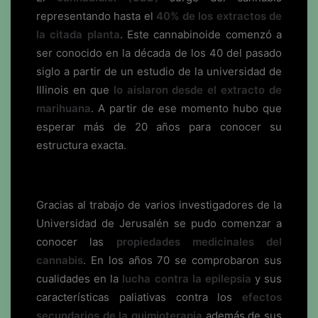
representando hasta el
40% de los extractos de
la citada planta
. Este cannabinoide comenzó a
ser conocido en la década de los 40 del pasado
siglo a partir de un estudio de la universidad de
Illinois en que
lo aislaron desde el extracto de
marihuana
. A partir de ese momento hubo que
esperar más de 20 años para conocer su
estructura exacta.
Gracias al trabajo de varios investigadores de la
Universidad de Jerusalén se pudo comenzar a
conocer las
propiedades medicinales del
cannabis
. En los años 70 se comprobaron sus
cualidades en la
lucha contra la epilepsia
y sus
características paliativas contra los
efectos
secundarios de la quimioterapia
además de sus