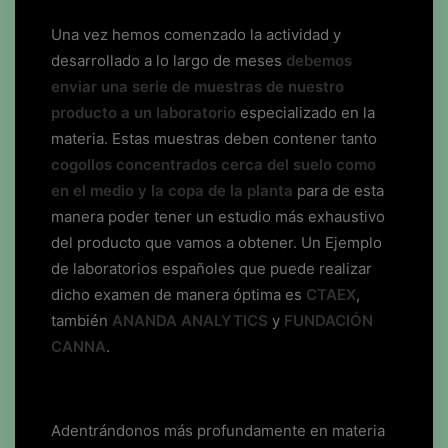
Una vez hemos comenzado la actividad y
desarrollado a lo largo de meses
debemos
enviar una serie de muestras de nuestro
producto a un laboratorio
especializado en la
materia. Estas muestras deben contener tanto
cogollos concentrados cerca del suelo como
en el medio y la copa de la planta
para de esta
manera poder tener un estudio más exhaustivo
del producto que vamos a obtener. Un Ejemplo
de laboratorios españoles que puede realizar
dicho examen de manera óptima es
CTAEX
,
también
ANANDA ANALYTICS
y
FUNDACIÓN
CANNA
.
Adentrándonos más profundamente en materia