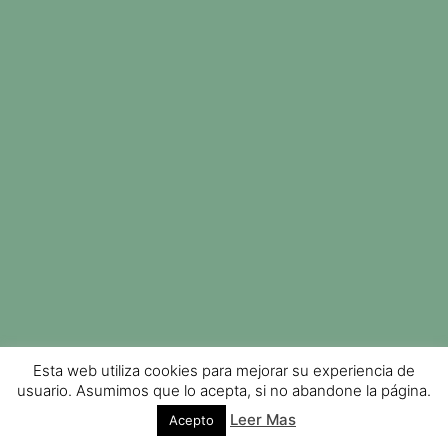
AÑADIR AL CARRITO
Aceite CBD CBG CBN Pain
95,00
€
(IVA incluido)
Esta web utiliza cookies para mejorar su experiencia de
usuario. Asumimos que lo acepta, si no abandone la página.
Leer Mas
Acepto