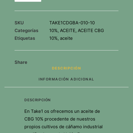
10%
10
ml
SKU
TAKE1CDGBA-010-10
cantidad
Categorías
10%
,
ACEITE
,
ACEITE CBG
Etiquetas
10%
,
aceite
Share
DESCRIPCIÓN
INFORMACIÓN ADICIONAL
DESCRIPCIÓN
En Take1 os ofrecemos un aceite de
CBG 10% procedente de nuestros
propios cultivos de cáñamo industrial