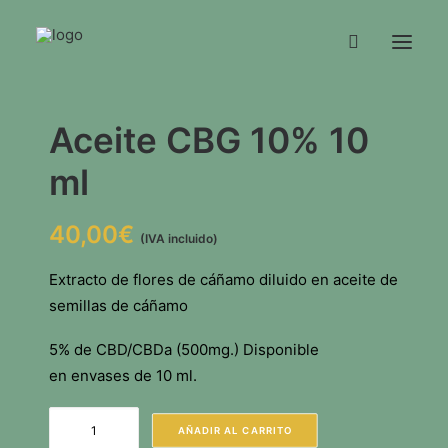
Aceite CBG 10% 10
NOSOTROS
ml
TIENDA
CONTACTO
40,00
€
INFO
(IVA incluido)
Extracto de flores de cáñamo diluido en aceite de
semillas de cáñamo
5% de CBD/CBDa (500mg.) Disponible
en
envases de 10 ml.
Aceite
AÑADIR AL CARRITO
CBG