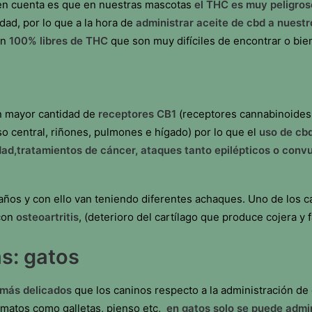
 en cuenta es que en nuestras mascotas
el THC es muy peligros
dad, por lo que a la hora de
administrar aceite de cbd a nuest
an
100% libres de THC
que son muy difíciles de encontrar o bie
n mayor cantidad de
receptores CB1
(receptores cannabinoides 
o central, riñones, pulmones e hígado) por lo que el
uso de cb
ad,tratamientos de cáncer, ataques tanto epilépticos o convuls
ños y con ello van teniendo diferentes achaques. Uno de los 
 con
osteoartritis
, (deterioro del cartílago que produce cojera y f
s: gatos
más delicados
que los caninos respecto a la administración de
rmatos como galletas, pienso etc,
en gatos solo se puede admin