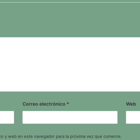
Correo electrónico
*
Web
co y web en este navegador para la próxima vez que comente.